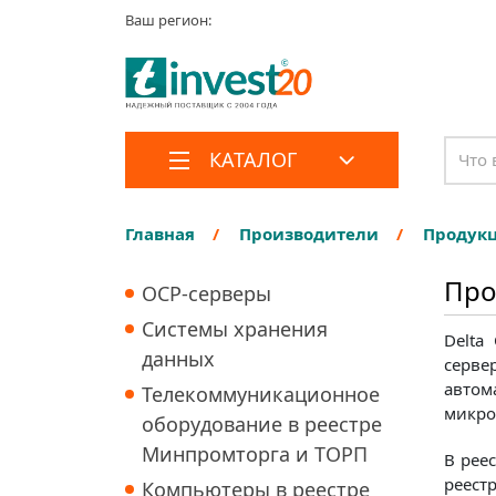
Ваш регион:
КАТАЛОГ
Главная
Производители
Продукц
Про
OCP-серверы
Системы хранения
Delta
данных
серве
автом
Телекоммуникационное
микро
оборудование в реестре
Минпромторга и ТОРП
В рее
реест
Компьютеры в реестре