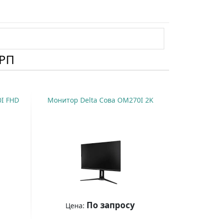
ОРП
I FHD
Монитор Delta Сова OM270I 2K
По запросу
Цена: