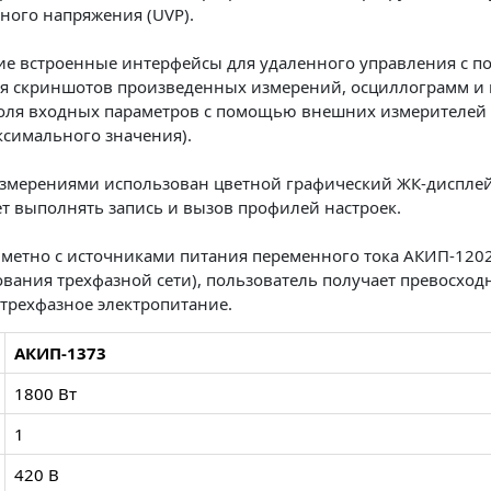
ного напряжения (UVP).
е встроенные интерфейсы для удаленного управления с пом
ия скриншотов произведенных измерений, осциллограмм и 
оля входных параметров с помощью внешних измерителей (в
ксимального значения).
измерениями использован цветной графический ЖК-дисплей 
ет выполнять запись и вызов профилей настроек.
вметно с источниками питания переменного тока АКИП-120
ания трехфазной сети), пользователь получает превосход
трехфазное электропитание.
АКИП-1373
1800 Вт
1
420 В