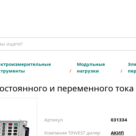
ектроизмерительные
Модульные
Эле
струменты
нагрузки
пе
постоянного и переменного тока
Артикул
031334
Компания TINVEST дилер
АКИП