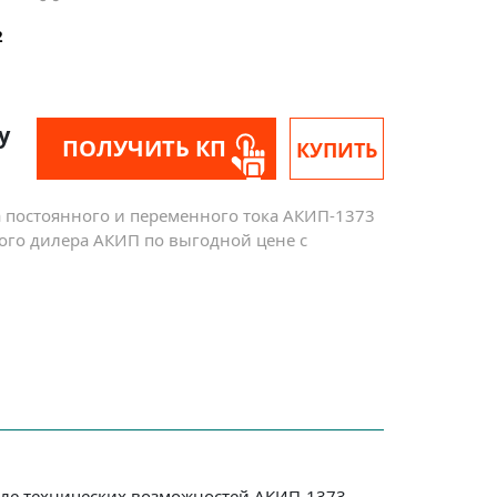
2
у
ПОЛУЧИТЬ КП
КУПИТЬ
а постоянного и переменного тока АКИП-1373
ого дилера АКИП по выгодной цене с
але технических возможностей АКИП-1373