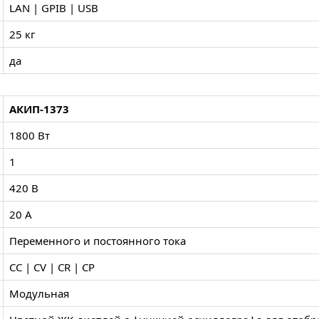
LAN | GPIB | USB
25 кг
да
АКИП-1373
1800 Вт
1
420 В
20 А
Переменного и постоянного тока
CC | CV | CR | CP
Модульная