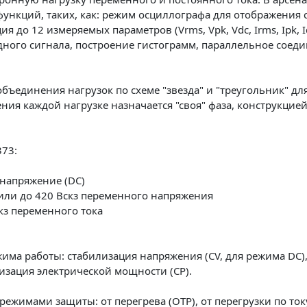
кций, таких, как: режим осциллографа для отображения с
до 12 измеряемых параметров (Vrms, Vpk, Vdc, Irms, Ipk, Idc
одного сигнала, построение гистограмм, параллельное сое
бъединения нагрузок по схеме "звезда" и "треугольник" дл
ения каждой нагрузке назначается "своя" фаза, конструкци
373:
 напряжение (DC)
 или до 420 Вскз переменного напряжения
скз переменного тока
има работы: стабилизация напряжения (CV, для режима DC), 
лизация электрической мощности (CP).
имами защиты: от перегрева (OTP), от перегрузки по току 