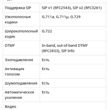
Поддержка SIP
SIP v1 (RFC2543), SIP v2 (RFC3261)
Узкополосные
G.711a, G.711μ, G.729
кодеки
Широкополосный
G.722
кодек
DTMF
In-band, out-of-band DTMF
(RFC2833), SIP Info
Эхоподавление
Есть
Активация
Есть
голосом
Шумоподавление
Есть
Автоматическое
Есть
усиление
Видео