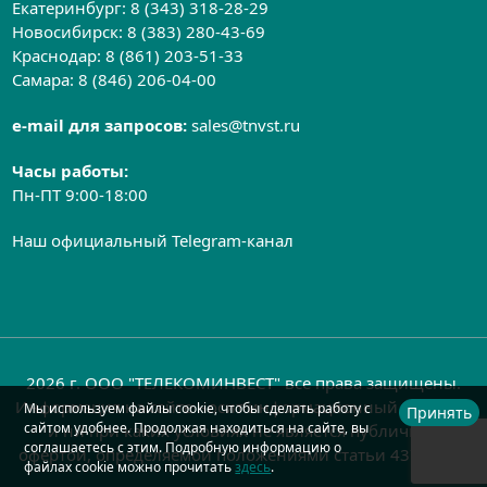
Екатеринбург:
8 (343) 318-28-29
Новосибирск:
8 (383) 280-43-69
Краснодар:
8 (861) 203-51-33
Самара:
8 (846) 206-04-00
e-mail для запросов:
sales@tnvst.ru
Часы работы:
Пн-ПТ 9:00-18:00
Наш официальный Telegram-канал
2026 г. ООО "ТЕЛЕКОМИНВЕСТ" все права защищены.
Информация на сайте носит информационный характер
Мы используем файлы cookie, чтобы сделать работу с
Принять
сайтом удобнее. Продолжая находиться на сайте, вы
и ни при каких условиях не является публичной
соглашаетесь с этим. Подробную информацию о
офертой, определяемой положениями статьи 437 ГК РФ
файлах cookie можно прочитать
здесь
.