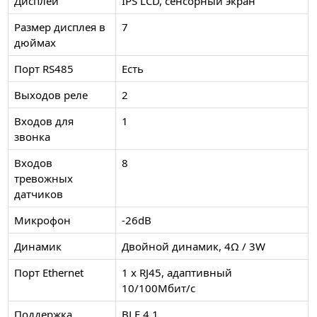
Дисплей
IPS LCD, сенсорный экран
Размер дисплея в
7
дюймах
Порт RS485
Есть
Выходов реле
2
Входов для
1
звонка
Входов
8
тревожных
датчиков
Микрофон
-26dB
Динамик
Двойной динамик, 4Ω / 3W
Порт Ethernet
1 x RJ45, адаптивный
10/100Мбит/с
Поддержка
BLE 4.1