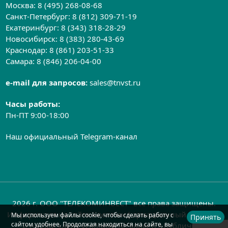
Москва:
8 (495) 268-08-68
Санкт-Петербург:
8 (812) 309-71-19
Екатеринбург:
8 (343) 318-28-29
Новосибирск:
8 (383) 280-43-69
Краснодар:
8 (861) 203-51-33
Самара:
8 (846) 206-04-00
e-mail для запросов:
sales@tnvst.ru
Часы работы:
Пн-ПТ 9:00-18:00
Наш официальный Telegram-канал
2026 г. ООО "ТЕЛЕКОМИНВЕСТ" все права защищены.
Информация на сайте носит информационный характер
Мы используем файлы cookie, чтобы сделать работу с
Принять
сайтом удобнее. Продолжая находиться на сайте, вы
и ни при каких условиях не является публичной