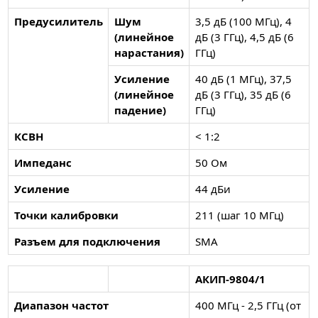
Предусилитель
Шум
3,5 дБ (100 МГц), 4
(линейное
дБ (3 ГГц), 4,5 дБ (6
нарастания)
ГГц)
Усиление
40 дБ (1 МГц), 37,5
(линейное
дБ (3 ГГц), 35 дБ (6
падение)
ГГц)
КСВН
< 1:2
Импеданс
50 Ом
Усиление
44 дБи
Точки калибровки
211 (шаг 10 МГц)
Разъем для подключения
SMA
АКИП-9804/1
Диапазон частот
400 МГц - 2,5 ГГц (от