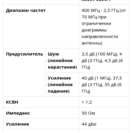
Диапазон частот
400 МГц - 2,5 ГГц (от
70 МГц при
ограничении
диаграммы
направленности
антенны)
Предусилитель
Шум
3,5 дБ (100 МГц), 4
(линейное
дБ (3 ГГц), 4,5 дБ (6
нарастания)
ГГц)
Усиление
40 дБ (1 МГц), 37,5
(линейное
дБ (3 ГГц), 35 дБ (6
падение)
ГГц)
КСВН
< 1:2
Импеданс
50 Ом
Усиление
44 дБи