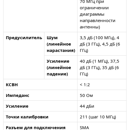
70 МГц при
ограничении
диаграммы
направленности
антенны)
Предусилитель
Шум
3,5 дБ (100 МГц), 4
(линейное
дБ (3 ГГц), 4,5 дБ (6
нарастания)
ГГц)
Усиление
40 дБ (1 МГц), 37,5
(линейное
дБ (3 ГГц), 35 дБ (6
падение)
ГГц)
КСВН
< 1:2
Импеданс
50 Ом
Усиление
44 дБи
Точки калибровки
211 (шаг 10 МГц)
Разъем для подключения
SMA