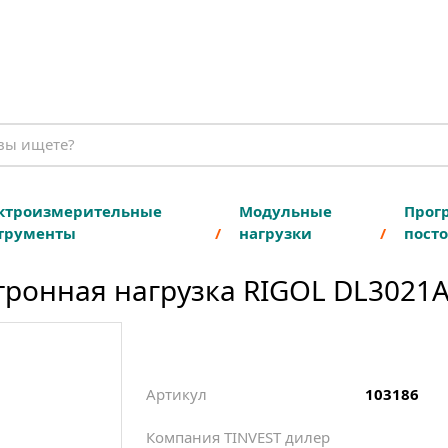
ктроизмерительные
Модульные
Прог
трументы
нагрузки
посто
ронная нагрузка RIGOL DL3021
Артикул
103186
Компания TINVEST дилер