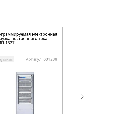
ограммируемая электронная
Программируемая 
рузка постоянного тока
нагрузка постоянно
ИП-1327
АКИП-1328
Артикул: 031238
Арт
д заказ
Под заказ