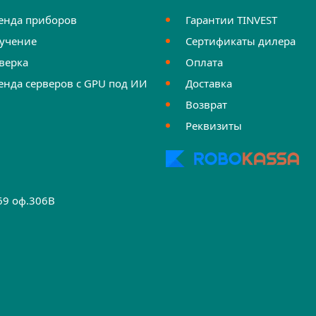
енда приборов
Гарантии TINVEST
учение
Сертификаты дилера
верка
Оплата
енда серверов с GPU под ИИ
Доставка
Возврат
Реквизиты
.69 оф.306B