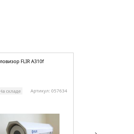
ловизор FLIR A310f
Тепловизор FLIR T4
Артикул: 057634
Арт
На складе
На складе