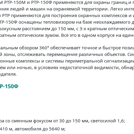
М РТР-150М и РТР-150Ф применяются для охраны границ и 
ния людей и машин на охраняемой территории. Легко инте
 РТР применяются для построения охранных комплексов и
ТР-150Ф оснащены тепловизором на базе неохлаждаемого д
окусным расстоянием до 150 мм, с 3-х кратным оптически
ратным оптическим зумом. Всё это в одном корпусе на еди
тальным обзором 360° обеспечивает точное и быстрое поз
й зоны, отслеживать перемещение различных объектов. Си
онные комплексы и системы периметральной сигнализации
м или ночью, в условиях недостаточной видимости, обна
дателя.
Р-150Ф
;
 со сменным фокусом от 30 до 150 мм, светосилой 1,6;
410 м, автомобиля до 5640 м;