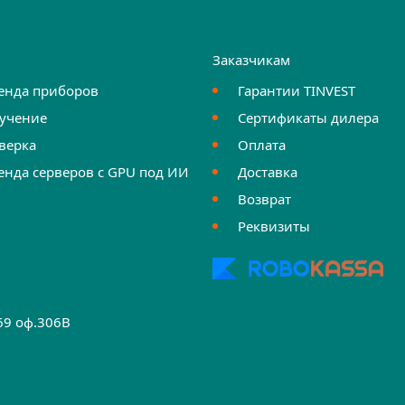
и
Заказчикам
енда приборов
Гарантии TINVEST
учение
Сертификаты дилера
верка
Оплата
енда серверов с GPU под ИИ
Доставка
Возврат
Реквизиты
.69 оф.306B