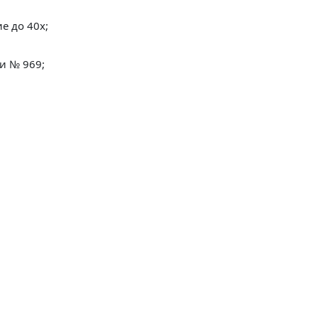
е до 40х;
и № 969;