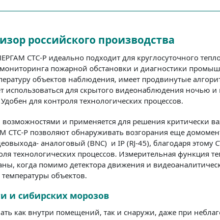
изор российского производства
ЕРГАМ СТС-Р идеально подходит для круглосуточного теп
ля мониторинга пожарной обстановки и диагностики промы
пературу объектов наблюдения, имеет продвинутые алгори
ет использоваться для скрытого видеонаблюдения ночью и 
Удобен для контроля технологических процессов.
 возможностями и применяется для решения критически ва
М СТС-Р позволяют обнаруживать возгорания еще домомент
еовыхода- аналоговый (BNC) и IP (RJ-45), благодаря этому 
ля технологических процессов. Измерительная функция т
раны, когда помимо детектора движения и видеоаналитиче
 температуры объектов.
ги и сибирских морозов
ать как внутри помещений, так и снаружи, даже при небла