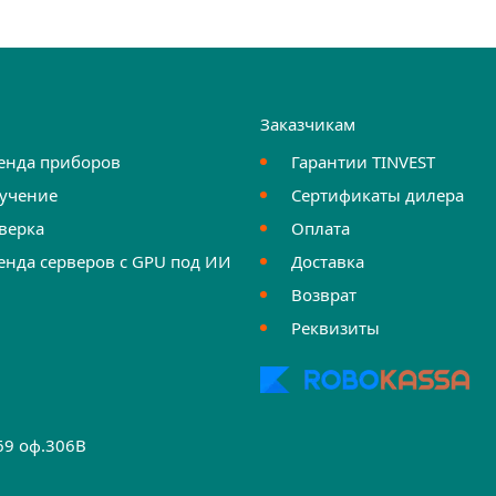
и
Заказчикам
енда приборов
Гарантии TINVEST
учение
Сертификаты дилера
верка
Оплата
енда серверов с GPU под ИИ
Доставка
Возврат
Реквизиты
.69 оф.306B