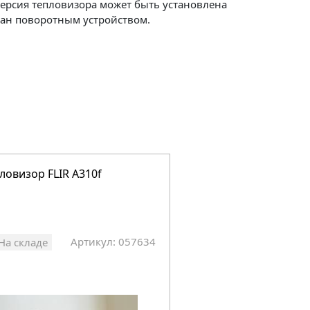
версия тепловизора может быть установлена
ван поворотным устройством.
ловизор FLIR A310f
Тепловизор FLIR T4
Артикул: 057634
Арт
На складе
На складе