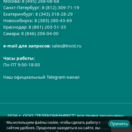
Москва:
8 (495) 268-08-68
Санкт-Петербург:
8 (812) 309-71-19
Екатеринбург:
8 (343) 318-28-29
Новосибирск:
8 (383) 280-43-69
Краснодар:
8 (861) 203-51-33
Самара:
8 (846) 206-04-00
e-mail для запросов:
sales@tnvst.ru
Часы работы:
Пн-ПТ 9:00-18:00
Наш официальный Telegram-канал
2026 г. ООО "ТЕЛЕКОМИНВЕСТ" все права защищены.
Информация на сайте носит информационный характер
Мы используем файлы cookie, чтобы сделать работу с
Принять
сайтом удобнее. Продолжая находиться на сайте, вы
и ни при каких условиях не является публичной