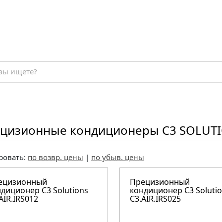
цизионные кондиционеры C3 SOLUTI
ровать:
по возвр. цены
|
по убыв. цены
ецизионный
Прецизионный
диционер C3 Solutions
кондиционер C3 Soluti
AIR.IRS012
C3.AIR.IRS025