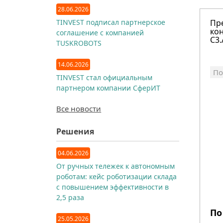
28.06.2026
TINVEST подписал партнерское
Пр
кон
соглашение с компанией
C3.
TUSKROBOTS
14.06.2026
По
TINVEST стал официальным
партнером компании СферИТ
Все новости
Решения
04.06.2026
От ручных тележек к автономным
роботам: кейс роботизации склада
с повышением эффективности в
2,5 раза
По
25.05.2026