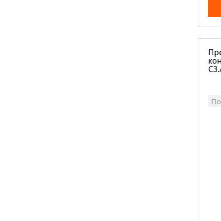
Пр
кон
C3.
По