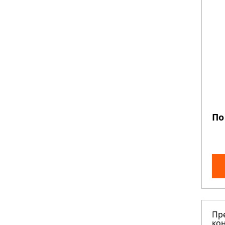
По
Пр
кон