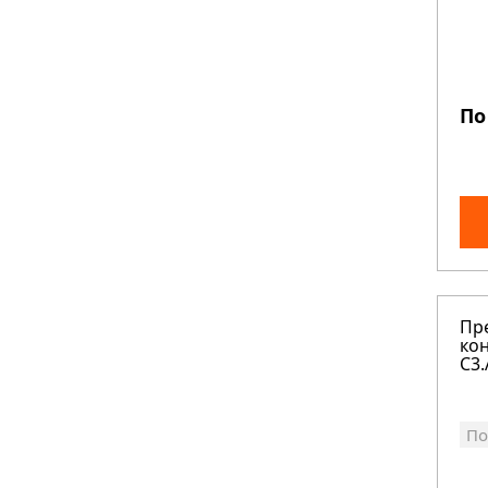
По
Пр
кон
C3.
По