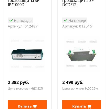
грозозащиты SP-
грозозащиты SP-
IP/1000D
DCD/12
На складе
На складе
Артикул: 012487
Артикул: 012515
2 382 руб.
2 499 руб.
Цена включает НДС 22%
Цена включает НДС 22%
Купить
Купить