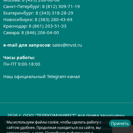
Санкт-Петербург:
8 (812) 309-71-19
Екатеринбург:
8 (343) 318-28-29
Новосибирск:
8 (383) 280-43-69
Краснодар:
8 (861) 203-51-33
Самара:
8 (846) 206-04-00
e-mail для запросов:
sales@tnvst.ru
Часы работы:
Пн-ПТ 9:00-18:00
Наш официальный Telegram-канал
2026 г. ООО "ТЕЛЕКОМИНВЕСТ" все права защищены.
Информация на сайте носит информационный характер
Мы используем файлы cookie, чтобы сделать работу с
Принять
сайтом удобнее. Продолжая находиться на сайте, вы
и ни при каких условиях не является публичной
соглашаетесь с этим. Подробную информацию о