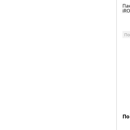
Па
iRO
По
По