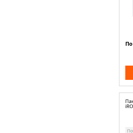
По
Па
iR
По