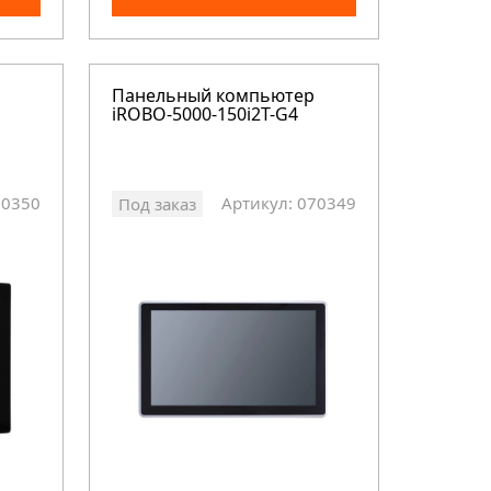
Панельный компьютер
iROBO-5000-150i2T-G4
70350
Артикул: 070349
Под заказ