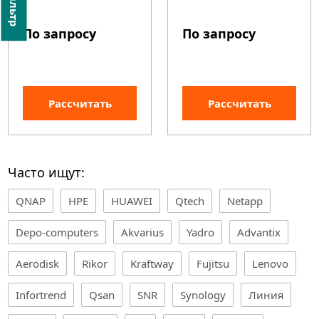
фильтр
По запросу
По запросу
Рассчитать
Рассчитать
Часто ищут:
QNAP
HPE
HUAWEI
Qtech
Netapp
Depo-computers
Akvarius
Yadro
Advantix
Aerodisk
Rikor
Kraftway
Fujitsu
Lenovo
Infortrend
Qsan
SNR
Synology
Линия