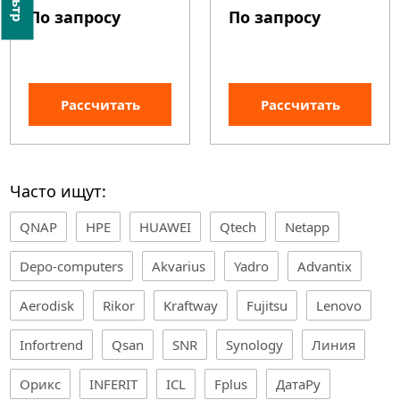
По запросу
По запросу
Рассчитать
Рассчитать
Часто ищут:
QNAP
HPE
HUAWEI
Qtech
Netapp
Depo-computers
Akvarius
Yadro
Advantix
Aerodisk
Rikor
Kraftway
Fujitsu
Lenovo
Infortrend
Qsan
SNR
Synology
Линия
Орикс
INFERIT
ICL
Fplus
ДатаРу