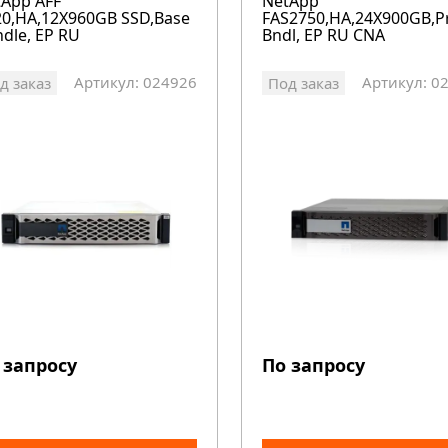
tApp AFF
NetApp
0,HA,12X960GB SSD,Base
FAS2750,HA,24X900GB,
dle, EP RU
Bndl, EP RU CNA
Артикул: 024926
Артикул: 0
д заказ
Под заказ
 запросу
По запросу