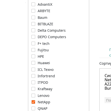
AdvantiX
ARBYTE
Baum
BITBLAZE
Delta Computers
DEPO Computers
F+ tech
Fujitsu
HPE
Huawei
Сорти
ICL Техно
Си
Infortrend
Ne
ITPOD
A22
Bun
Kraftway
Lenovo
По
NetApp
QNAP