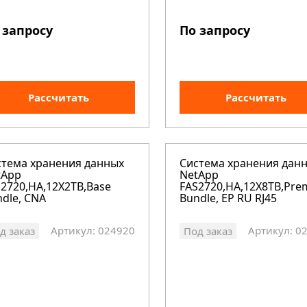
 запросу
По запросу
Рассчитать
Рассчитать
стема хранения данных
Система хранения дан
tApp
NetApp
2720,HA,12X2TB,Base
FAS2720,HA,12X8TB,Pr
dle, CNA
Bundle, EP RU RJ45
Артикул: 024920
Артикул: 0
д заказ
Под заказ