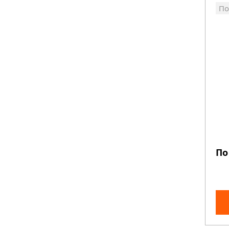
По
По