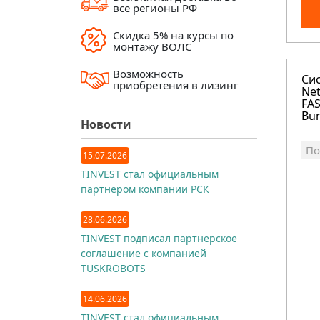
все регионы РФ
Скидка 5% на курсы по
монтажу ВОЛС
Возможность
Си
приобретения в лизинг
Ne
FA
Bun
Новости
По
15.07.2026
TINVEST стал официальным
партнером компании РСК
28.06.2026
TINVEST подписал партнерское
соглашение с компанией
TUSKROBOTS
14.06.2026
TINVEST стал официальным