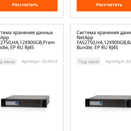
Рассчитать
Рассчитать
стема хранения данных
Система хранения дан
tApp
NetApp
S2750,HA,12X900GB,Prem
FAS2750,HA,12X900GB,B
dle, EP RU RJ45
Bundle, EP RU RJ45
Артикул: 024923
Артикул: 0
д заказ
Под заказ