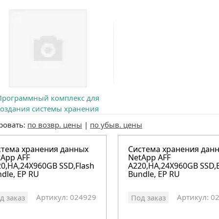
Программный комплекс для
создания системы хранения
данных
ровать:
по возвр. цены
|
по убыв. цены
стема хранения данных
Система хранения дан
tApp AFF
NetApp AFF
0,HA,24X960GB SSD,Flash
A220,HA,24X960GB SSD,
dle, EP RU
Bundle, EP RU
Артикул: 024929
Артикул: 0
д заказ
Под заказ