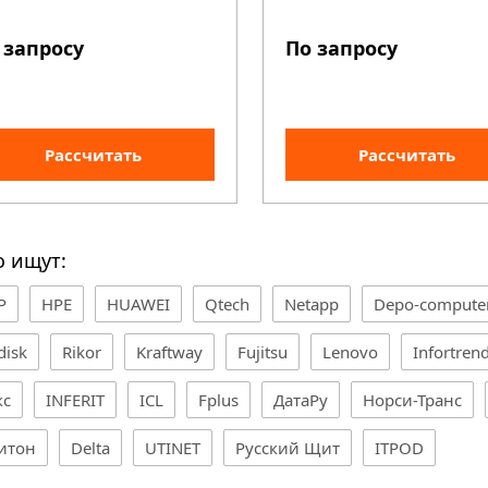
 запросу
По запросу
Рассчитать
Рассчитать
о ищут:
P
HPE
HUAWEI
Qtech
Netapp
Depo-compute
disk
Rikor
Kraftway
Fujitsu
Lenovo
Infortren
кс
INFERIT
ICL
Fplus
ДатаРу
Норси-Транс
итон
Delta
UTINET
Русский Щит
ITPOD