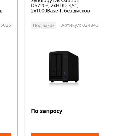
Synology DiskStation
DS720+, 2xHDD 3,5",
в
2х1000Base-T, без дисков
25025
Артикул: 024843
Под заказ
По запросу