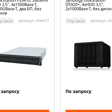
kStation FS3410, 24xSATA
Synology DiskStation
 2,5", 4х1000Base-T,
DS920+, 4xHDD 3,5",
0GBase-T, два БП, без
2х1000Base-T, без диско
сков
Артикул: 036677
Артикул: 0
д заказ
Под заказ
 запросу
По запросу