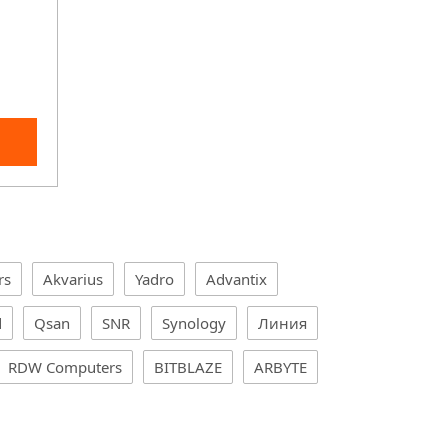
rs
Akvarius
Yadro
Advantix
d
Qsan
SNR
Synology
Линия
RDW Computers
BITBLAZE
ARBYTE