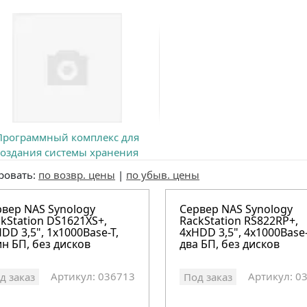
Программный комплекс для
создания системы хранения
данных
ровать:
по возвр. цены
|
по убыв. цены
рвер NAS Synology
Сервер NAS Synology
kStation DS1621XS+,
RackStation RS822RP+,
DD 3,5", 1х1000Base-T,
4xHDD 3,5", 4х1000Base-
н БП, без дисков
два БП, без дисков
Артикул: 036713
Артикул: 0
д заказ
Под заказ