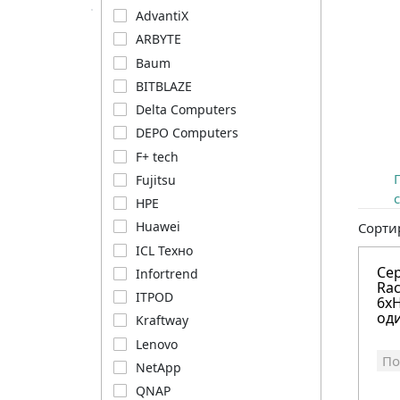
AdvantiX
ARBYTE
Baum
BITBLAZE
Delta Computers
DEPO Computers
F+ tech
Fujitsu
HPE
Huawei
Сорти
ICL Техно
Се
Infortrend
Rac
ITPOD
6xH
оди
Kraftway
Lenovo
По
NetApp
QNAP