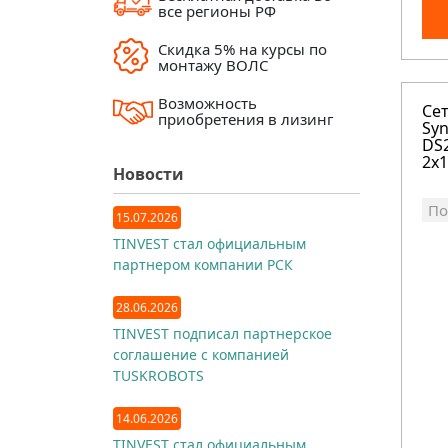
все регионы РФ
Скидка 5% на курсы по
монтажу ВОЛС
Возможность
Се
приобретения в лизинг
Syn
DS2
2х1
Новости
По
15.07.2026
TINVEST стал официальным
партнером компании РСК
28.06.2026
TINVEST подписал партнерское
соглашение с компанией
TUSKROBOTS
14.06.2026
TINVEST стал официальным