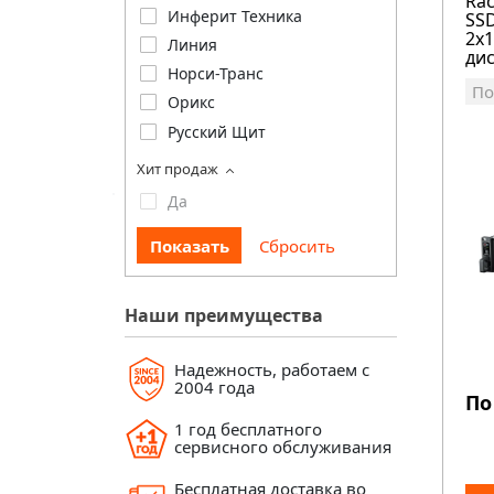
Rac
Инферит Техника
SSD
2х1
Линия
ди
Норси-Транс
По
Орикс
Русский Щит
Хит продаж
Да
Наши преимущества
Надежность, работаем с
2004 года
По
1 год бесплатного
сервисного обслуживания
Бесплатная доставка во