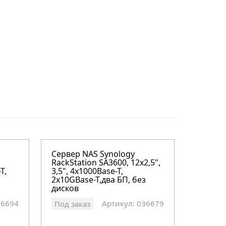
Сервер NAS Synology
RackStation SA3600, 12x2,5",
T,
3,5", 4х1000Base-T,
2х10GBase-T,два БП, без
дисков
36694
Артикул: 036679
Под заказ