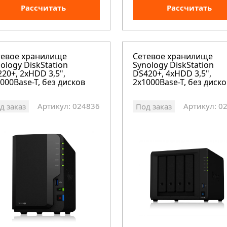
Рассчитать
Рассчитать
тевое хранилище
Сетевое хранилище
ology DiskStation
Synology DiskStation
20+, 2xHDD 3,5",
DS420+, 4xHDD 3,5",
000Base-T, без дисков
2х1000Base-T, без диско
Артикул: 024836
Артикул: 0
д заказ
Под заказ