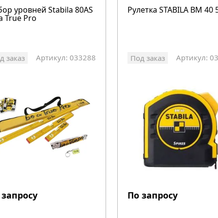
ор уровней Stabila 80АS
Рулетка STABILA BM 40 
a True Pro
Артикул: 033288
Артикул: 0
д заказ
Под заказ
 запросу
По запросу